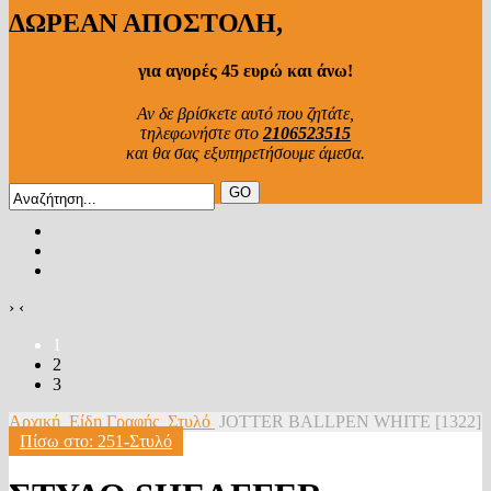
ΔΩΡΕΑΝ ΑΠΟΣΤΟΛΗ,
για αγορές 45 ευρώ και άνω!
Αν δε βρίσκετε αυτό που ζητάτε,
τηλεφωνήστε στο
2106523515
και θα σας εξυπηρετήσουμε άμεσα.
›
‹
1
2
3
Αρχική
Είδη Γραφής
Στυλό
JOTTER BALLPEN WHITE [1322]
Πίσω στο: 251-Στυλό