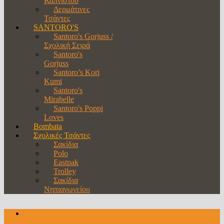
Καπνιστού
Δερμάτινες
Τσάντες
SANTORO'S
Santoro's Gorjuss /
Σχολική Σειρά
Santoro's
Gorjuss
Santoro’s Kori
Kumi
Santoro's
Mirabelle
Santoro's Poppi
Loves
Bombata
Σχολικές Τσάντες
Σακίδια
Polo
Eastpak
Trolley
Σακίδια
Νηπιαγωγείου
ΕΚΔΗΛΩΣΕΙΣ ΣΤΑ MONOGRAM!