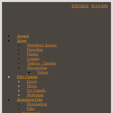
ΕΙΣΟΔΟΣ
ΚΑΛΑΘΙ
Αρχική
Δώρα
Προτάσεις Δώρων
Παιχνίδια
Filofax
Legami
Τσάντες - Σακίδια
Ημερολόγια
Τοίχου
Είδη Γραφής
Στυλό
Πένες
Σετ Γραφής
Moleskine
Δερμάτινα Είδη
Πορτοφόλια
Είδη