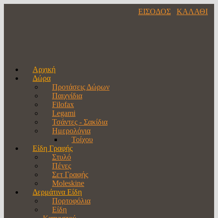
ΕΙΣΟΔΟΣ
ΚΑΛΑΘΙ
Αρχική
Δώρα
Προτάσεις Δώρων
Παιχνίδια
Filofax
Legami
Τσάντες - Σακίδια
Ημερολόγια
Τοίχου
Είδη Γραφής
Στυλό
Πένες
Σετ Γραφής
Moleskine
Δερμάτινα Είδη
Πορτοφόλια
Είδη