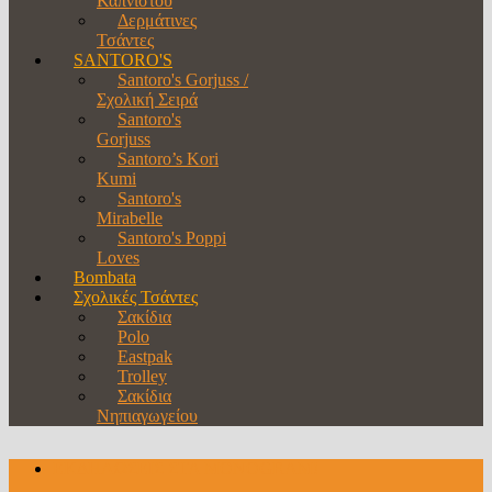
Καπνιστού
Δερμάτινες
Τσάντες
SANTORO'S
Santoro's Gorjuss /
Σχολική Σειρά
Santoro's
Gorjuss
Santoro’s Kori
Kumi
Santoro's
Mirabelle
Santoro's Poppi
Loves
Bombata
Σχολικές Τσάντες
Σακίδια
Polo
Eastpak
Trolley
Σακίδια
Νηπιαγωγείου
ΕΚΔΗΛΩΣΕΙΣ ΣΤΑ MONOGRAM!