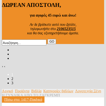
ΔΩΡΕΑΝ ΑΠΟΣΤΟΛΗ,
για αγορές 45 ευρώ και άνω!
Αν δε βρίσκετε αυτό που ζητάτε,
τηλεφωνήστε στο
2106523515
και θα σας εξυπηρετήσουμε άμεσα.
›
‹
1
2
3
Αρχική
Προϊόντα
Βιβλία
Κατηγορίες βιβλίων
Λογοτεχνία Ξένη
Η ΓΥΝΑΙΚΑ ΑΠΟ ΤΟ ΖΑΓΚΡΕΜΠ
Πίσω στο: 1417-Παιδικά